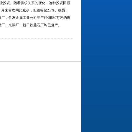
业投资。随着供求关系的变化，这种投资回报
7个月来首次同比减少，但跌幅仅2.7%。据悉，
滨厂，住友金属工业公司年产粗钢830万吨的鹿
千叶厂、京滨厂，新日铁釜石厂均已复产。