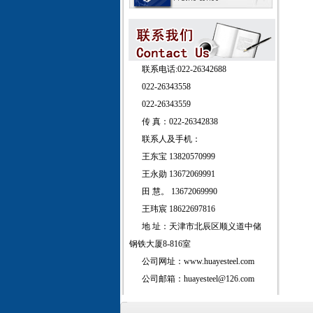
联系电话:022-26342688
022-26343558
022-26343559
传 真：022-26342838
联系人及手机：
王东宝 13820570999
王永勋 13672069991
田 慧。 13672069990
王玮宸 18622697816
地 址：天津市北辰区顺义道中储
钢铁大厦8-816室
公司网址：www.huayesteel.com
公司邮箱：huayesteel@126.com