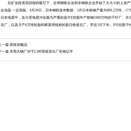
在矿业投资高回报的吸引下，全球钢铁企业和非钢铁企业开始了大大小的上游产
会包蕴 一定风险。4月20日，日本钢联发布数据：3月日本粗钢产量为909.2万吨，1
日本地震中，迄今受地震冲击最为严重的是JFE控股年产粗钢1000万吨的千叶厂、京
岛厂，以及月产6万吨轮胎和桥梁用线材的新日铁釜石厂。早在3月下旬，JFE控股
上一篇:管线管概况
下一篇:本周大钢厂对于L390管线管出厂价格以平