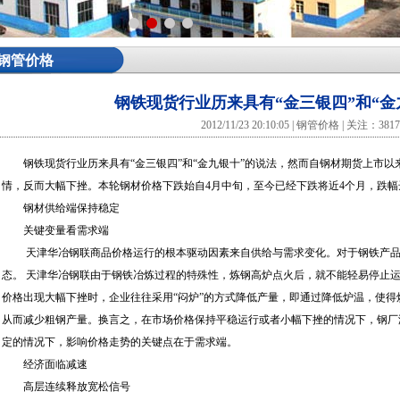
钢管价格
钢铁现货行业历来具有“金三银四”和“金
2012/11/23 20:10:05 | 钢管价格 | 关注：381
钢铁现货行业历来具有“
金三银四”
和“金九银十”的说法，然而自钢材期货上市
情，反而大幅下挫。本轮钢材价格下跌始自4月中旬，至今已经下跌将近4个月，跌幅达1
钢材供给端保持稳定
关键变量看需求端
天津华冶钢联商品价格运行的根本驱动因素来自供给与需求变化。对于钢铁产品
态。 天津华冶钢联由于钢铁冶炼过程的特殊性，炼钢高炉点火后，就不能轻易停止
价格出现大幅下挫时，企业往往采用“闷炉”的方式降低产量，即通过降低炉温，使
从而减少粗钢产量。换言之，在市场价格保持平稳运行或者小幅下挫的情况下，钢厂
定的情况下，影响价格走势的关键点在于需求端。
经济面临减速
高层连续释放宽松信号