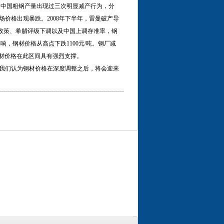
的中国粗钢产量出现过三次明显减产行为，分
市场价格出现暴跌。2008年下半年，雷曼破产导
调控政策、希腊评级下调以及中国上调存准率，钢
，钢材价格从高点下跌1100元/吨。钢厂减
计钢材价格在此区间具有强烈支撑。
我们认为钢材价格在深度调整之后，将会迎来