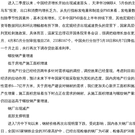
进入二季度以来，中国经济增长开始出现减速苗头， 天津华冶钢联4、5月份的主
马车”投资、出口和消费均增长乏力。从先行指标发电量和制造业PMI来看，发电量
扣除季节性因素外，基本没有增长。汇丰中国PMI值在上半年持续下滑。其他宏观
资等数据同比和环比增幅都有所下降。在宏观经济出现减速势头的背景下，国家高层
列宽松刺激政策。具体而言，温家宝总理召开国务院常务会议，强调把稳增长放在更
月、4月和5月分别审批项目258、233和167个。中国央行分别于5月18日和6月7日
一个月之后，央行再次下调存贷款基准利率。
螺纹钢产量增速
低于房地产施工面积增速
房地产行业已经经历两年多针对需求端的调控，调控效果已经显现。考虑到目前
经济的拉动作用，预计未来下半年国家可能采取较为宽松的态度。国内房地产行业的
性需求6—7亿平方米。关于房地产建设对钢材的需求，我们更加关心新开工面积和
产生增量，施工面积意味着当下时点正在需求的钢材。从施工面积增速与螺纹钢产量
仍旧远远高于螺纹钢产量增速。
钢厂出现减产
底部支撑明显
进入7月中下旬以来，钢材价格再次出现明显下跌。受此影响，国内各大钢厂出现
日，全国163家钢铁企业的395座高炉中，已经出现检修的钢厂为45家，检修高炉58座