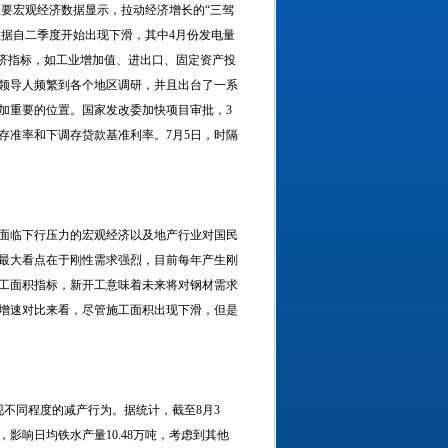
要宏观经济数据显示，拉动经济增长的“三驾
数据自二季度开始出现下滑，其中4月份发电量
经济指标，如工业增加值、进出口、固定资产投
领导人频繁到各个地区调研，并且出台了一系
加重要的位置。国家发改委加快项目审批，3
降低存准率和下调存贷款基准利率。7月5日，时隔
面临下行压力的宏观经济以及地产行业对国民
最大看点在于刚性需求强烈，目前每年产生刚
施工面积指标，新开工意味着未来将对钢材需求
增速对比来看，尽管施工面积出现下滑，但是
不同程度的减产行为。据统计，截至8月3
，影响日均铁水产量10.48万吨，考虑到其他