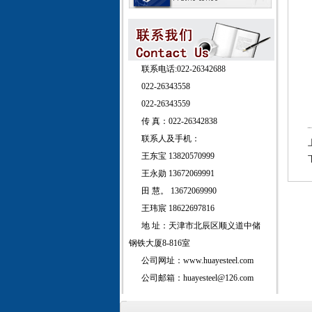
联系电话:022-26342688
022-26343558
022-26343559
传 真：022-26342838
联系人及手机：
王东宝 13820570999
王永勋 13672069991
田 慧。 13672069990
王玮宸 18622697816
地 址：天津市北辰区顺义道中储
钢铁大厦8-816室
公司网址：www.huayesteel.com
公司邮箱：huayesteel@126.com