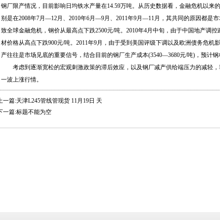
钢厂限产情况，目前影响日均铁水产量在14.59万吨。从历史数据看，金融危机以来
别是在2008年7月—12月、2010年6月—9月、
2011年9月—11月，其共同的原因都是
致全球金融危机，钢价从最高点下跌2500元/吨。2010年4月中旬，由于中国地产
材价格从高点下跌900元/吨。2011
年9月，由于受到美国评级下调以及欧洲债务危机影响
产往往是市场见底的重要信号，结合目前的钢厂生产成本(3540—3680元/吨)，预
考虑到逐渐宽松的宏观刺激政策的滞后效应，以及钢厂减产供给端压力的减轻，
一波上涨行情。
上一篇:天津L245管线管现货 11月19日 天
下一篇:标题不能为空