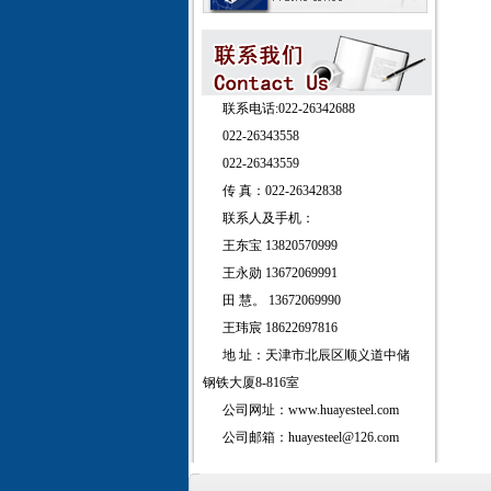
联系电话:022-26342688
022-26343558
022-26343559
传 真：022-26342838
联系人及手机：
王东宝 13820570999
王永勋 13672069991
田 慧。 13672069990
王玮宸 18622697816
地 址：天津市北辰区顺义道中储
钢铁大厦8-816室
公司网址：www.huayesteel.com
公司邮箱：huayesteel@126.com