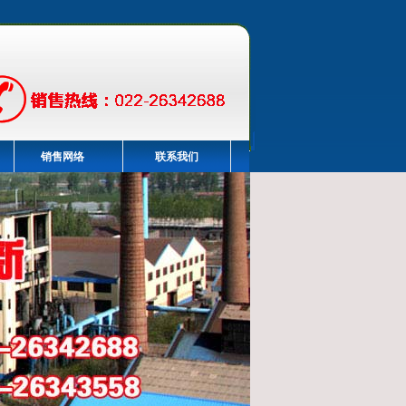
销售网络
联系我们