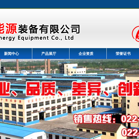
新闻中心
产品展厅
企业资质
荣誉证书