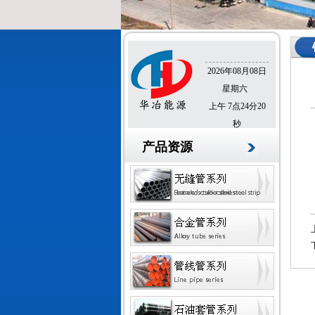
2026年08月08日
星期六
上午 7点24分20
秒
产品资源