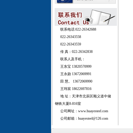
联系电话:022-26342688
022-26343558
022-26343559
传 真：022-26342838
联系人及手机：
王东宝 13820570999
王永勋 13672069991
田 慧。 13672069990
王玮宸 18622697816
地 址：天津市北辰区顺义道中储
钢铁大厦8-816室
公司网址：www.huayesteel.com
公司邮箱：huayesteel@126.com