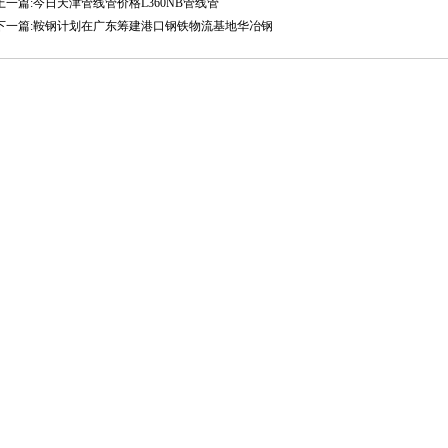
上一篇:今日天津管线管价格L360NB管线管
下一篇:鞍钢计划在广东筹建港口钢铁物流基地华冶钢