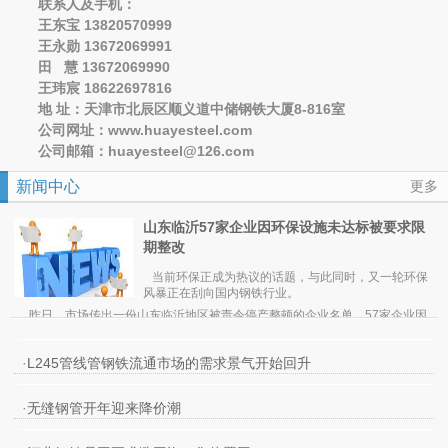
联系人及手机：
王东宝 13820570999
王永勋 13672069991
田 慧 13672069990
王玮宸 18622697816
地 址：天津市北辰区顺义道中储钢铁大厦8-816室
公司网址：www.huayesteel.com
公司邮箱：huayesteel@126.com
新闻中心
更多
山东临沂57家企业因环保设施未达标被要求限
期整改
当前环保正成为热议的话题，与此同时，又一轮环保
风暴正在刮向国内钢铁行业。
昨日，市场传出一份山东临沂地区被责令停产整顿的企业名单，57家企业因
环保设施未达标被要求限期整改。期货日报记者了解到，截至昨日
，临沂地
区已
有45家企业被迫停产，12家企业未完全停产。
值得一提的是，在被勒令停产整改的企业中，钢铁行业成为重灾区。其中，包
·
L245管线管钢铁流通市场的需求景气开始回升
括临沂江鑫钢铁有限公司、临沂三德特钢有限公司、临沂宇光钢铁有限公司、山
东元生铸冶有限公司、沂南壶井特钢有限公司、临沂亿达钢铁有限公司、山东山
事实上，自3月1日起，临沂地区的部分企业已接到市环保局通知，所有高炉企
威集团有限公司等钢厂都被要求停产。
业一律要紧急关停，无论环保是否达标，同时还涉及铁合金、焦化、化工、水泥
·
无缝钢管开年迎来降价潮
等企业。
业内人士分析，此次山东临沂地区能够“下猛药”关停钢厂、焦化厂等排污企业，
与临沂市市长此前被环保部约谈有较大关系。因一些企业违法排污的行为屡禁不