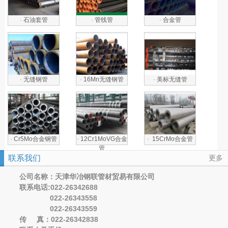
·
石油套管
·
管线管
·
合金管
·
无缝钢管
·
16Mn无缝钢管
·
美标无缝管
·
Cr5Mo合金钢管
·
12Cr1MoVG合金
·
15CrMo合金管
管
联系我们
更多
公司名称：天津华冶钢联管材贸易有限公司
联系电话:022-26342688
022-26343558
022-26343559
传 真：022-26342838