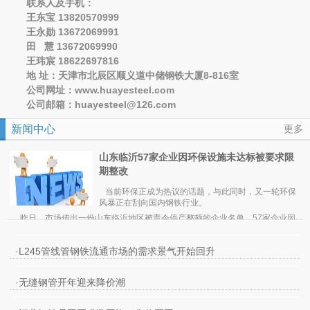
联系人及手机：
王东宝 13820570999
王永勋 13672069991
田 慧 13672069990
王玮宸 18622697816
地 址：天津市北辰区顺义道中储钢铁大厦8-816室
公司网址：www.huayesteel.com
公司邮箱：huayesteel@126.com
新闻中心
更多
山东临沂57家企业因环保设施未达标被要求限
期整改
当前环保正成为热议的话题，与此同时，又一轮环保
风暴正在刮向国内钢铁行业。
昨日，市场传出一份山东临沂地区被责令停产整顿的企业名单，57家企业因
环保设施未达标被要求限期整改。期货日报记者了解到，截至昨日
，临沂地
区已
有45家企业被迫停产，12家企业未完全停产。
值得一提的是，在被勒令停产整改的企业中，钢铁行业成为重灾区。其中，包
·
L245管线管钢铁流通市场的需求景气开始回升
括临沂江鑫钢铁有限公司、临沂三德特钢有限公司、临沂宇光钢铁有限公司、山
东元生铸冶有限公司、沂南壶井特钢有限公司、临沂亿达钢铁有限公司、山东山
事实上，自3月1日起，临沂地区的部分企业已接到市环保局通知，所有高炉企
威集团有限公司等钢厂都被要求停产。
业一律要紧急关停，无论环保是否达标，同时还涉及铁合金、焦化、化工、水泥
·
无缝钢管开年迎来降价潮
等企业。
业内人士分析，此次山东临沂地区能够“下猛药”关停钢厂、焦化厂等排污企业，
与临沂市市长此前被环保部约谈有较大关系。因一些企业违法排污的行为屡禁不