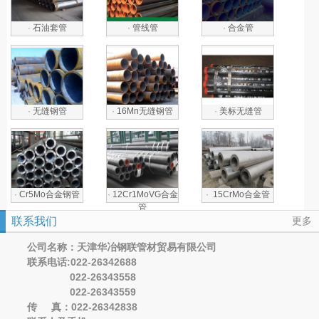
·
石油套管
·
管线管
·
合金管
·
无缝钢管
·
16Mn无缝钢管
·
美标无缝管
·
Cr5Mo合金钢管
·
12Cr1MoVG合金
·
15CrMo合金管
管
联系我们
更多
公司名称：天津华冶钢联管材贸易有限公司
联系电话:022-26342688
022-26343558
022-26343559
传 真：022-26342838