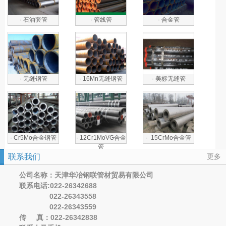
·
石油套管
·
管线管
·
合金管
·
无缝钢管
·
16Mn无缝钢管
·
美标无缝管
·
Cr5Mo合金钢管
·
12Cr1MoVG合金
·
15CrMo合金管
管
联系我们
更多
公司名称：天津华冶钢联管材贸易有限公司
联系电话:022-26342688
022-26343558
022-26343559
传 真：022-26342838