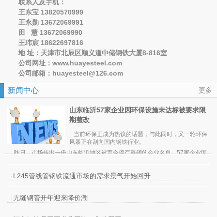
联系人及手机：
王东宝 13820570999
王永勋 13672069991
田 慧 13672069990
王玮宸 18622697816
地 址：天津市北辰区顺义道中储钢铁大厦8-816室
公司网址：www.huayesteel.com
公司邮箱：huayesteel@126.com
新闻中心
更多
山东临沂57家企业因环保设施未达标被要求限
期整改
当前环保正成为热议的话题，与此同时，又一轮环保
风暴正在刮向国内钢铁行业。
昨日，市场传出一份山东临沂地区被责令停产整顿的企业名单，57家企业因
环保设施未达标被要求限期整改。期货日报记者了解到，截至昨日
，临沂地
区已
有45家企业被迫停产，12家企业未完全停产。
值得一提的是，在被勒令停产整改的企业中，钢铁行业成为重灾区。其中，包
·
L245管线管钢铁流通市场的需求景气开始回升
括临沂江鑫钢铁有限公司、临沂三德特钢有限公司、临沂宇光钢铁有限公司、山
东元生铸冶有限公司、沂南壶井特钢有限公司、临沂亿达钢铁有限公司、山东山
事实上，自3月1日起，临沂地区的部分企业已接到市环保局通知，所有高炉企
威集团有限公司等钢厂都被要求停产。
业一律要紧急关停，无论环保是否达标，同时还涉及铁合金、焦化、化工、水泥
·
无缝钢管开年迎来降价潮
等企业。
业内人士分析，此次山东临沂地区能够“下猛药”关停钢厂、焦化厂等排污企业，
与临沂市市长此前被环保部约谈有较大关系。因一些企业违法排污的行为屡禁不