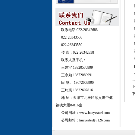
联系电话:022-26342688
022-26343558
022-26343559
传 真：022-26342838
联系人及手机：
王东宝 13820570999
王永勋 13672069991
田 慧。 13672069990
上
王玮宸 18622697816
下
地 址：天津市北辰区顺义道中储
钢铁大厦8-816室
公司网址：www.huayesteel.com
公司邮箱：huayesteel@126.com