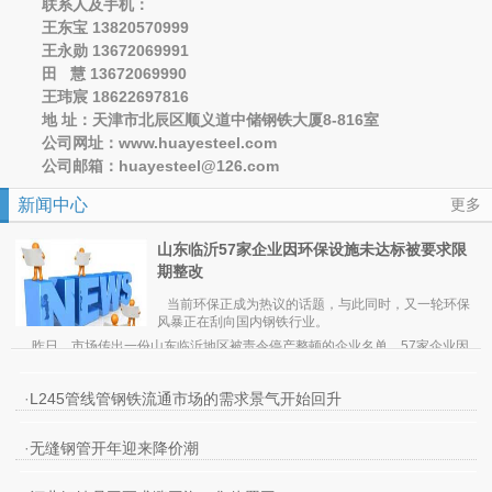
联系人及手机：
王东宝 13820570999
王永勋 13672069991
田 慧 13672069990
王玮宸 18622697816
地 址：天津市北辰区顺义道中储钢铁大厦8-816室
公司网址：www.huayesteel.com
公司邮箱：huayesteel@126.com
新闻中心
更多
山东临沂57家企业因环保设施未达标被要求限
期整改
当前环保正成为热议的话题，与此同时，又一轮环保
风暴正在刮向国内钢铁行业。
昨日，市场传出一份山东临沂地区被责令停产整顿的企业名单，57家企业因
环保设施未达标被要求限期整改。期货日报记者了解到，截至昨日
，临沂地
区已
有45家企业被迫停产，12家企业未完全停产。
值得一提的是，在被勒令停产整改的企业中，钢铁行业成为重灾区。其中，包
·
L245管线管钢铁流通市场的需求景气开始回升
括临沂江鑫钢铁有限公司、临沂三德特钢有限公司、临沂宇光钢铁有限公司、山
东元生铸冶有限公司、沂南壶井特钢有限公司、临沂亿达钢铁有限公司、山东山
事实上，自3月1日起，临沂地区的部分企业已接到市环保局通知，所有高炉企
威集团有限公司等钢厂都被要求停产。
业一律要紧急关停，无论环保是否达标，同时还涉及铁合金、焦化、化工、水泥
·
无缝钢管开年迎来降价潮
等企业。
业内人士分析，此次山东临沂地区能够“下猛药”关停钢厂、焦化厂等排污企业，
与临沂市市长此前被环保部约谈有较大关系。因一些企业违法排污的行为屡禁不