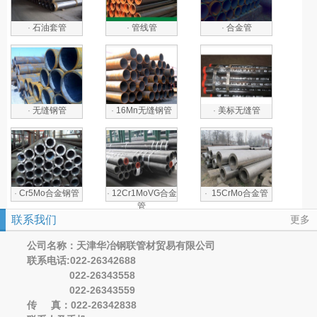
·
石油套管
·
管线管
·
合金管
·
无缝钢管
·
16Mn无缝钢管
·
美标无缝管
·
Cr5Mo合金钢管
·
12Cr1MoVG合金
·
15CrMo合金管
管
联系我们
更多
公司名称：天津华冶钢联管材贸易有限公司
联系电话:022-26342688
022-26343558
022-26343559
传 真：022-26342838